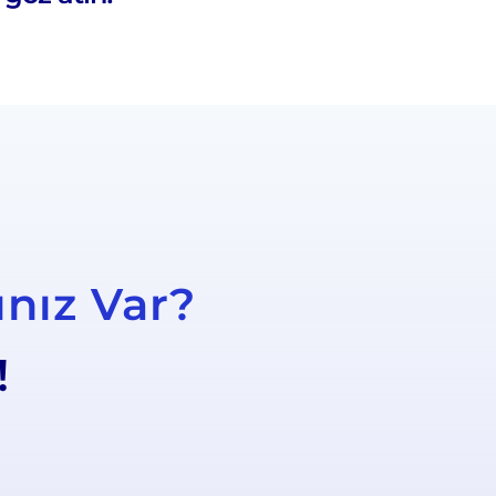
ınız Var?
!