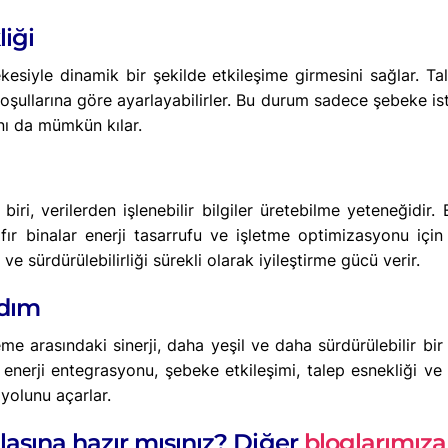
iği
ebekesiyle dinamik bir şekilde etkileşime girmesini sağlar. Ta
 koşullarına göre ayarlayabilirler. Bu durum sadece şebeke i
ını da mümkün kılar.
 biri, verilerden işlenebilir bilgiler üretebilme yeteneğidi
ıfır binalar enerji tasarrufu ve işletme optimizasyonu için 
ve sürdürülebilirliği sürekli olarak iyileştirme gücü verir.
Adım
izleme arasındaki sinerji, daha yeşil ve daha sürdürülebilir b
lir enerji entegrasyonu, şebeke etkileşimi, talep esnekliği 
 yolunu açarlar.
lasına hazır mısınız? Diğer
bloglarımıza