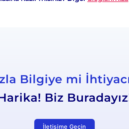
la Bilgiye mi İhtiyac
Harika! Biz Buradayız
İletişime Geçin