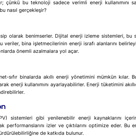
atar; çünkü bu teknoloji sadece verimli enerji kullanımını
 bu nasıl gerçekleşir?
rensip olarak benimserler. Dijital enerji izleme sistemleri, b
 veriler, bina işletmecilerinin enerji israfı alanlarını belirle
nlarda önemli azalmalara yol açar.
 net-sıfır binalarda akıllı enerji yönetimini mümkün kılar.
k enerji kullanımını ayarlayabilirler. Enerji tüketimini akıll
irebilirler.
on
V) sistemleri gibi yenilenebilir enerji kaynaklarını içerirl
 performanslarını izler ve çıktılarını optimize eder. Bu en
dürülebilirliğine de katkıda bulunur.