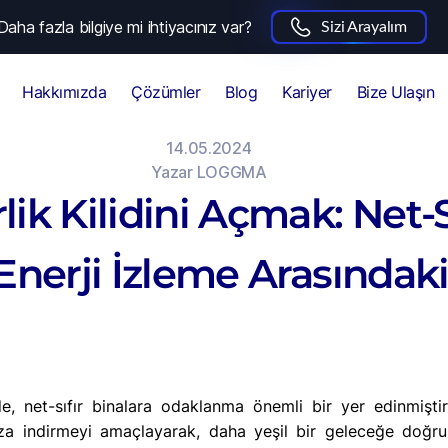
Daha fazla bilgiye mi ihtiyacınız var?
Sizi Arayalım
Hakkımızda
Çözümler
Blog
Kariyer
Bize Ulaşın
14.05.2024
Yazar
LOGGMA
lik Kilidini Açmak: Net-S
 Enerji İzleme Arasındaki
de, net-sıfır binalara odaklanma önemli bir yer edinmiştir. 
za indirmeyi amaçlayarak, daha yeşil bir geleceğe doğr