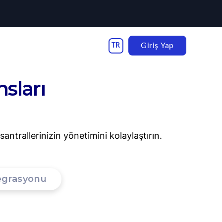
Giriş Yap
sları
antrallerinizin yönetimini kolaylaştırın.
egrasyonu