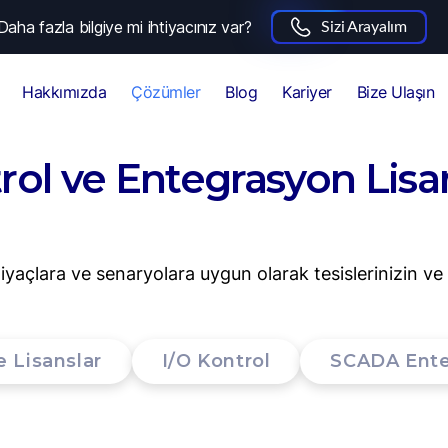
Daha fazla bilgiye mi ihtiyacınız var?
Sizi Arayalım
Hakkımızda
Çözümler
Blog
Kariyer
Bize Ulaşın
rol ve Entegrasyon Lisan
iyaçlara ve senaryolara uygun olarak tesislerinizin ve s
e Lisanslar
I/O Kontrol
SCADA Ent