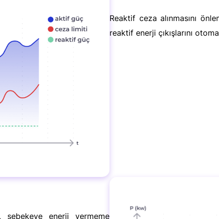
Reaktif ceza alınmasını önlem
reaktif enerji çıkışlarını oto
de, şebekeye enerji vermeme