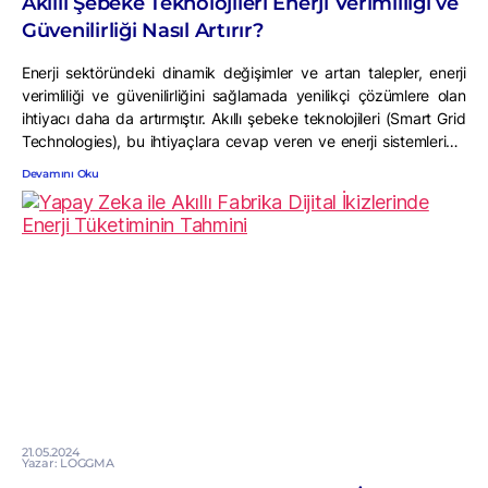
Akıllı Şebeke Teknolojileri Enerji Verimliliği ve
Güvenilirliği Nasıl Artırır?
Enerji sektöründeki dinamik değişimler ve artan talepler, enerji
verimliliği ve güvenilirliğini sağlamada yenilikçi çözümlere olan
ihtiyacı daha da artırmıştır. Akıllı şebeke teknolojileri (Smart Grid
Technologies), bu ihtiyaçlara cevap veren ve enerji sistemlerinin
daha sürdürülebilir, verimli ve güvenilir olmasını sağlayan kritik bir
Devamını Oku
rol oynamaktadır. Peki, akıllı şebeke teknolojileri nedir ve enerji
verimliliği ile güvenilirliğini nasıl artırır? […]
21.05.2024
Yazar: LOGGMA