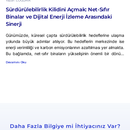
Yazar: LOGGMA
Sürdürülebilirlik Kilidini Açmak: Net-Sıfır
Binalar ve Dijital Enerji İzleme Arasındaki
Sinerji
Günümüzde, küresel çapta sürdürülebilirlik hedeflerine ulaşma
yolunda büyük adımlar atılıyor. Bu hedeflerin merkezinde ise
enerji verimliliği ve karbon emisyonlarının azaltılması yer almakta.
Bu bağlamda, net-sıfır binaların yükselişinin önemli bir dönüm
noktası oluşturduğunu söyleyebiliriz. Ancak, bu binaların başarısı
Devamını Oku
ve etkinliği, dijital enerji izleme teknolojisinin sağladığı veri odaklı
yaklaşımla güçlendirilmesi son derece önemli. Nasıl mı? Gelin
beraber inceleyelim.
Daha Fazla Bilgiye mi İhtiyacınız Var?