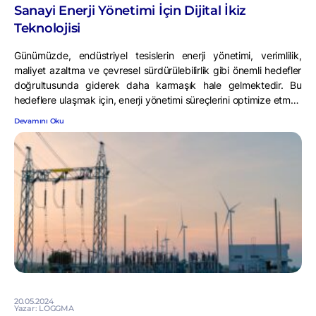
Sanayi Enerji Yönetimi İçin Dijital İkiz
Teknolojisi
Günümüzde, endüstriyel tesislerin enerji yönetimi, verimlilik,
maliyet azaltma ve çevresel sürdürülebilirlik gibi önemli hedefler
doğrultusunda giderek daha karmaşık hale gelmektedir. Bu
hedeflere ulaşmak için, enerji yönetimi süreçlerini optimize etmek
ve daha iyi kararlar almak için yeni ve yenilikçi teknolojilere
Devamını Oku
ihtiyaç vardır. İşte bu noktada, enerji dijital ikiz teknolojisi önemli
bir role sahip olabilir. Bu yazıda, […]
20.05.2024
Yazar: LOGGMA