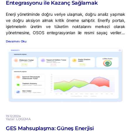
Entegrasyonu ile Kazanç Sağlamak
Enerji yönetiminde doğru veriye ulaşmak, doğru analiz yapmak
ve doğru aksiyon almak kritik öneme sahiptir. Enerify portalı,
işletmelerin üretim ve tüketim noktalarını merkezi olarak
yönetmesine, OSOS entegrasyonları ile resmi sayaç verilerini
takip etmesine ve analizör verileriyle kıyaslayarak olası farkları
Devamını Oku
tespit etmesine olanak tanır. Peki, bu sistem işletmelere nasıl bir
katma değer sağlıyor? Gelin, gerçek bir […]
19.12.2024
Yazar: LOGGMA
GES Mahsuplaşma: Güneş Enerjisi