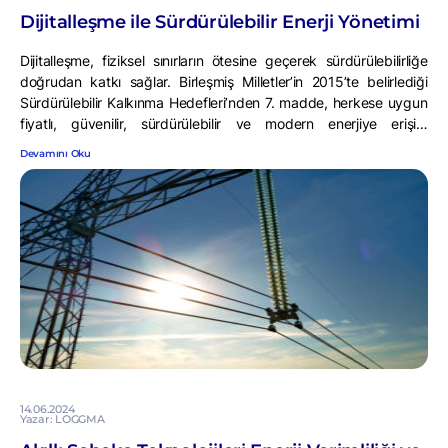
Dijitalleşme ile Sürdürülebilir Enerji Yönetimi
Dijitalleşme, fiziksel sınırların ötesine geçerek sürdürülebilirliğe
doğrudan katkı sağlar. Birleşmiş Milletler’in 2015’te belirlediği
Sürdürülebilir Kalkınma Hedefleri’nden 7. madde, herkese uygun
fiyatlı, güvenilir, sürdürülebilir ve modern enerjiye erişim
sağlanmasını amaçlarken, dijitalleşme bu hedefe ulaşmada kritik
Devamını Oku
bir rol oynar; çünkü dijital teknolojiler enerji sistemlerinin
verimliliğini artırarak ve yenilenebilir enerji kaynaklarının
entegrasyonunu hızlandırarak sürdürülebilir bir enerji yönetimine
doğrudan […]
14.06.2024
Yazar: LOGGMA