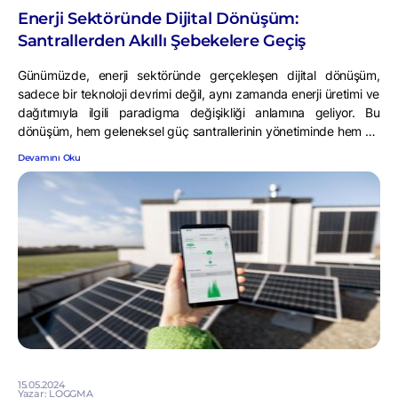
Enerji Sektöründe Dijital Dönüşüm:
Santrallerden Akıllı Şebekelere Geçiş
Günümüzde, enerji sektöründe gerçekleşen dijital dönüşüm,
sadece bir teknoloji devrimi değil, aynı zamanda enerji üretimi ve
dağıtımıyla ilgili paradigma değişikliği anlamına geliyor. Bu
dönüşüm, hem geleneksel güç santrallerinin yönetiminde hem de
yenilenebilir enerji kaynaklarının entegrasyonunda derin etkilere
Devamını Oku
sahip. Gelin bu yazıda, bu dijital dönüşümün birkaç kilit noktasını
inceleyelim. Dijitalleşmiş Santral Yönetimi ve Verimlilik Enerji
dönüşümü, […]
15.05.2024
Yazar: LOGGMA