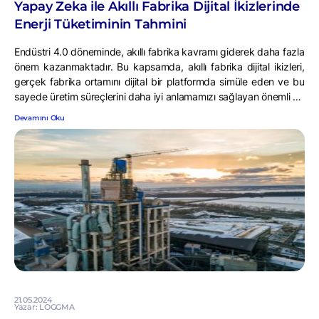
Yapay Zeka ile Akıllı Fabrika Dijital İkizlerinde
Enerji Tüketiminin Tahmini
Endüstri 4.0 döneminde, akıllı fabrika kavramı giderek daha fazla
önem kazanmaktadır. Bu kapsamda, akıllı fabrika dijital ikizleri,
gerçek fabrika ortamını dijital bir platformda simüle eden ve bu
sayede üretim süreçlerini daha iyi anlamamızı sağlayan önemli bir
araç haline gelmiştir. Ancak, enerji tüketimi gibi önemli bir
Devamını Oku
faktörün doğru bir şekilde yönetilmesi, akıllı fabrika yönetiminin
en kritik […]
21.05.2024
Yazar: LOGGMA