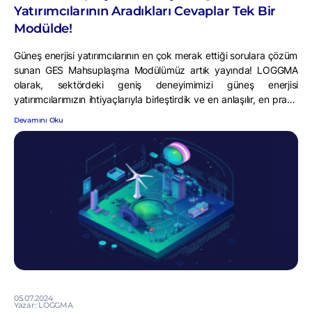
Yatırımcılarının Aradıkları Cevaplar Tek Bir
Modülde!
Güneş enerjisi yatırımcılarının en çok merak ettiği sorulara çözüm
sunan GES Mahsuplaşma Modülümüz artık yayında! LOGGMA
olarak, sektördeki geniş deneyimimizi güneş enerjisi
yatırımcılarımızın ihtiyaçlarıyla birleştirdik ve en anlaşılır, en pratik
haliyle GES Mahsuplaşma Modülünü geliştirdik. Yatırımlarınızı
Devamını Oku
Somut Verilerle Değerlendirin Şirket yöneticileri olarak yaptığımız
her yatırımın geri dönüşünü görmek isteriz. Bazı yatırımlar somut
verilerle ölçülebilirken, bazıları […]
05.07.2024
Yazar: LOGGMA