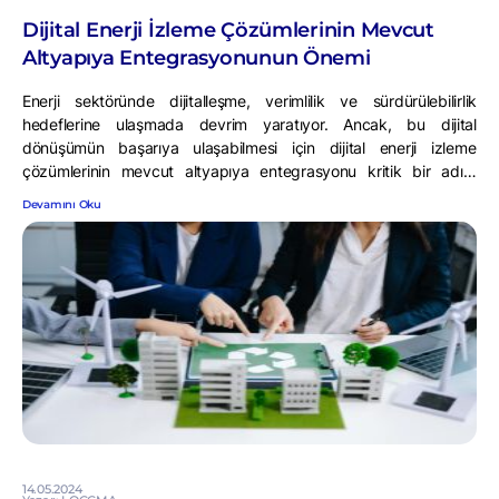
Dijital Enerji İzleme Çözümlerinin Mevcut
Altyapıya Entegrasyonunun Önemi
Enerji sektöründe dijitalleşme, verimlilik ve sürdürülebilirlik
hedeflerine ulaşmada devrim yaratıyor. Ancak, bu dijital
dönüşümün başarıya ulaşabilmesi için dijital enerji izleme
çözümlerinin mevcut altyapıya entegrasyonu kritik bir adım
olarak karşımıza çıkıyor. Peki, bu entegrasyon neden bu kadar
Devamını Oku
önemli? Gelin beraber inceleyelim.
14.05.2024