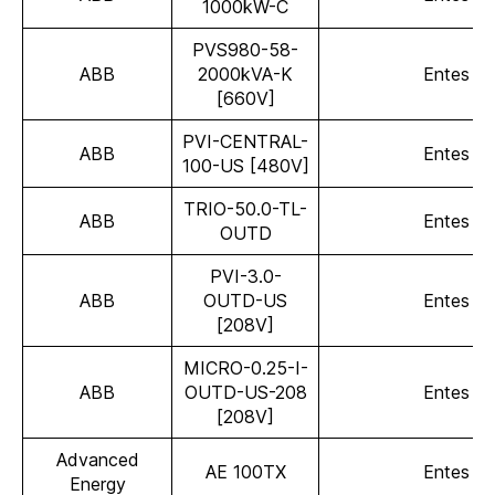
1000kW-C
PVS980-58-
ABB
2000kVA-K
Entes
[660V]
PVI-CENTRAL-
ABB
Entes
100-US [480V]
TRIO-50.0-TL-
ABB
Entes
OUTD
PVI-3.0-
ABB
OUTD-US
Entes
[208V]
MICRO-0.25-I-
ABB
OUTD-US-208
Entes
[208V]
Advanced
AE 100TX
Entes
Energy