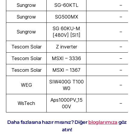
Sungrow
SG-60KTL
–
Sungrow
SG500MX
–
SG 60KU-M
Sungrow
–
[480V] [SI1]
Tescom Solar
Z inverter
–
Tescom Solar
MSXI – 3336
–
Tescom Solar
MSXI – 1367
–
SIW400G T100
WEG
–
W0
Aps1000PV_15
WsTech
–
00V
Daha fazlasına hazır mısınız? Diğer
bloglarımıza
göz
atın!