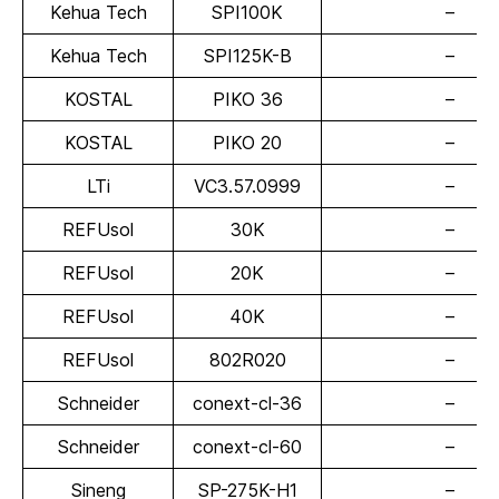
Kehua Tech
SPI100K
–
Kehua Tech
SPI125K-B
–
KOSTAL
PIKO 36
–
KOSTAL
PIKO 20
–
LTi
VC3.57.0999
–
REFUsol
30K
–
REFUsol
20K
–
REFUsol
40K
–
REFUsol
802R020
–
Schneider
conext-cl-36
–
Schneider
conext-cl-60
–
Sineng
SP-275K-H1
–