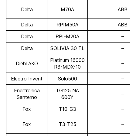
Delta
M70A
ABB
Delta
RPIM50A
ABB
Delta
RPI-M20A
–
Delta
SOLIVIA 30 TL
–
Platinum 16000
Diehl AKO
–
R3-MDX-10
Electro Invent
Solo500
–
Enertronica
TG125 NA
–
Santerno
600Y
Fox
T10-G3
–
Fox
T3-T25
–