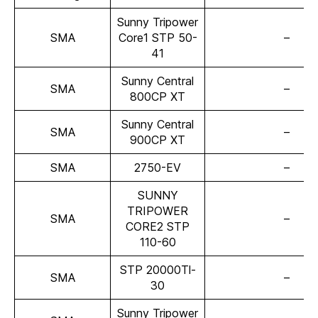
Sunny Tripower
SMA
Core1 STP 50-
–
41
Sunny Central
SMA
–
800CP XT
Sunny Central
SMA
–
900CP XT
SMA
2750-EV
–
SUNNY
TRIPOWER
SMA
–
CORE2 STP
110-60
STP 20000Tl-
SMA
–
30
Sunny Tripower