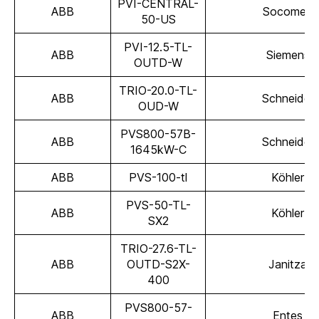
PVI-CENTRAL-
ABB
Socomec
50-US
PVI-12.5-TL-
ABB
Siemens
OUTD-W
TRIO-20.0-TL-
ABB
Schneider
OUD-W
PVS800-57B-
ABB
Schneider
1645kW-C
ABB
PVS-100-tl
Köhler
PVS-50-TL-
ABB
Köhler
SX2
TRIO-27.6-TL-
ABB
OUTD-S2X-
Janitza
400
PVS800-57-
ABB
Entes