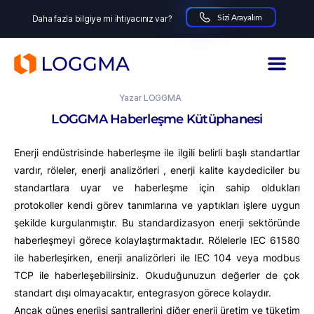
Sizi Arayalım
Daha fazla bilgiye mi ihtiyacınız var?
LOGGMA
22.08.2025
Yazar
LOGGMA
LOGGMA Haberleşme Kütüphanesi
Enerji endüstrisinde haberleşme ile ilgili belirli başlı standartlar
vardır, röleler, enerji analizörleri , enerji kalite kaydediciler bu
standartlara uyar ve haberleşme için sahip oldukları
protokoller kendi görev tanımlarına ve yaptıkları işlere uygun
şekilde kurgulanmıştır. Bu standardizasyon enerji sektöründe
haberleşmeyi görece kolaylaştırmaktadır. Rölelerle IEC 61580
ile haberleşirken, enerji analizörleri ile IEC 104 veya modbus
TCP ile haberleşebilirsiniz. Okuduğunuzun değerler de çok
standart dışı olmayacaktır, entegrasyon görece kolaydır.
Ancak güneş enerjisi santrallerini diğer enerji üretim ve tüketim