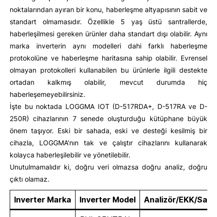
noktalarından ayıran bir konu, haberleşme altyapısının sabit ve
standart olmamasıdır. Özellikle 5 yaş üstü santrallerde,
haberleşilmesi gereken ürünler daha standart dışı olabilir. Aynı
marka inverterin aynı modelleri dahi farklı haberleşme
protokolüne ve haberleşme haritasına sahip olabilir. Evrensel
olmayan protokolleri kullanabilen bu ürünlerle ilgili destekte
ortadan kalkmış olabilir, mevcut durumda hiç
haberleşemeyebilirsiniz.
İşte bu noktada LOGGMA IOT (D-517RDA+, D-517RA ve D-
250R) cihazlarının 7 senede oluşturduğu kütüphane büyük
önem taşıyor. Eski bir sahada, eski ve desteği kesilmiş bir
cihazla, LOGGMA’nın tak ve çalıştır cihazlarını kullanarak
kolayca haberleşilebilir ve yönetilebilir.
Unutulmamalıdır ki, doğru veri olmazsa doğru analiz, doğru
çıktı olamaz.
Inverter Marka
Inverter Model
Analizör/EKK/Say