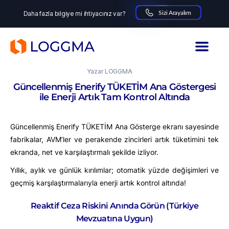
Sizi Arayalım
Daha fazla bilgiye mi ihtiyacınız var?
LOGGMA
20.01.2026
Yazar
LOGGMA
Güncellenmiş Enerify TÜKETİM Ana Göstergesi
ile Enerji Artık Tam Kontrol Altında
Güncellenmiş Enerify TÜKETİM Ana Gösterge ekranı sayesinde
fabrikalar, AVM’ler ve perakende zincirleri artık tüketimini tek
ekranda, net ve karşılaştırmalı şekilde izliyor.
Yıllık, aylık ve günlük kırılımlar; otomatik yüzde değişimleri ve
geçmiş karşılaştırmalarıyla enerji artık kontrol altında!
Reaktif Ceza Riskini Anında Görün (Türkiye
Mevzuatına Uygun)