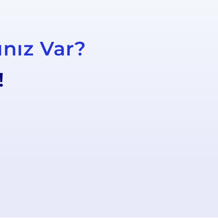
ınız Var?
!