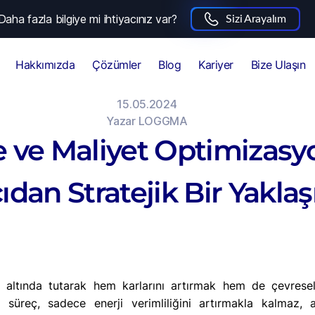
Daha fazla bilgiye mi ihtiyacınız var?
Sizi Arayalım
Hakkımızda
Çözümler
Blog
Kariyer
Bize Ulaşın
15.05.2024
Yazar
LOGGMA
e ve Maliyet Optimizasy
ıdan Stratejik Bir Yakla
ol altında tutarak hem karlarını artırmak hem de çevresel
üreç, sadece enerji verimliliğini artırmakla kalmaz, a