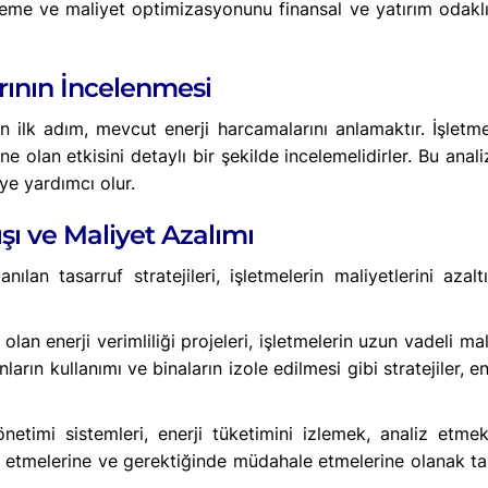
leme ve maliyet optimizasyonunu finansal ve yatırım odaklı b
arının İncelenmesi
in ilk adım, mevcut enerji harcamalarını anlamaktır. İşletme
e olan etkisini detaylı bir şekilde incelemelidirler. Bu anal
ye yardımcı olur.
tışı ve Maliyet Azalımı
an tasarruf stratejileri, işletmelerin maliyetlerini azaltı
 olan enerji verimliliği projeleri, işletmelerin uzun vadeli mal
ların kullanımı ve binaların izole edilmesi gibi stratejiler, 
yönetimi sistemleri, enerji tüketimini izlemek, analiz etme
ip etmelerine ve gerektiğinde müdahale etmelerine olanak tanı