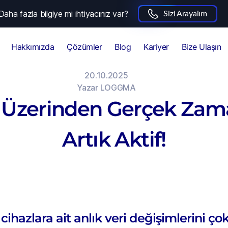
Daha fazla bilgiye mi ihtiyacınız var?
Sizi Arayalım
Hakkımızda
Çözümler
Blog
Kariyer
Bize Ulaşın
20.10.2025
Yazar
LOGGMA
 Üzerinden Gerçek Zaman
Artık Aktif!
hazlara ait anlık veri değişimlerini ço