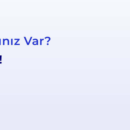
ınız Var?
!