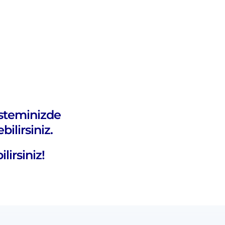
sisteminizde
ilirsiniz.
lirsiniz!